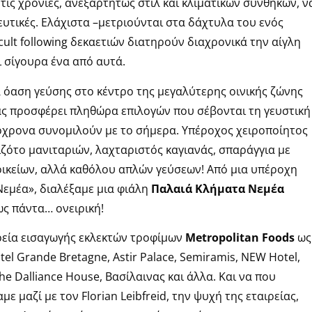
ς τις χρονιές, ανεξαρτήτως στιλ και κλιματικών συνθηκών, ν
ευτικές. Ελάχιστα –μετριούνται στα δάχτυλα του ενός
 cult following δεκαετιών διατηρούν διαχρονικά την αίγλη
σίγουρα ένα από αυτά.
α όαση γεύσης στο κέντρο της μεγαλύτερης οινικής ζώνης
άς προσφέρει πληθώρα επιλογών που σέβονται τη γευστική
όχρονα συνομιλούν με το σήμερα. Υπέροχος χειροποίητος
ζότο μανιταριών, λαχταριστός καγιανάς, σπαράγγια με
ικείων, αλλά καθόλου απλών γεύσεων! Από μια υπέροχη
εμέα», διαλέξαμε μια φιάλη
Παλαιά Κλήματα Νεμέα
ως πάντα… ονειρική!
ρεία εισαγωγής εκλεκτών τροφίμων
Metropolitan Foods
ως
tel Grande Bretagne, Astir Palace, Semiramis, NEW Hotel,
The Dalliance House, Βασίλαινας και άλλα. Και να που
με μαζί με τον Florian Leibfreid, την ψυχή της εταιρείας,