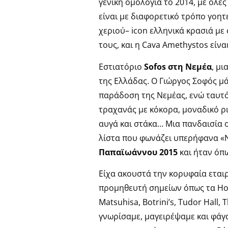
γενική ομολογία το 2014, με όλε
είναι με διαφορετικό τρόπο γοητ
χεριού– icon ελληνικά κρασιά με
τους, και η Cava Amethystos είναι 
Εστιατόριο
Sofos στη Νεμέα
, μι
της Ελλάδας. Ο Γιώργος Σοφός μ
παράδοση της Νεμέας, ενώ ταυτ
τραχανάς με κόκορα, μοναδικό ρι
αυγά και στάκα… Μια πανδαισία ο
λίστα που φωνάζει υπερήφανα «Ν
Παπαϊωάννου 2015
και ήταν όπ
Είχα ακουστά την κορυφαία εται
προμηθευτή σημείων όπως τα Ho
Matsuhisa, Botrini’s, Tudor Hall, 
γνωρίσαμε, μαγειρέψαμε και φάγα