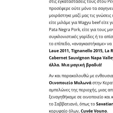
στις εγκαταστάσεις τους στου Ρέν
προσέφερε ούτε μόνο τα σαγηνευτι
μοιράστηκε μαζί μας τις γνώσεις
είτε μιλάμε για Wagyu beef είτε 
Pata Negra Pork, είτε για τους μο
συγκλονιστικές γαρίδες ή το απι
το επίπεδο, «αναγκαστήκαμε» να 
Laue 2011, Tignanello 2015, La
Cabernet Sauvignon Napa Valley
άλλα. Μια μαγική βραδιά!
Αν και παρακολουθώ με ενθουσιασμ
Οινοποιείο Μυλωνά
στην Κερατ
αμπελώνες της περιοχής, μιας απο
ξεναγηθήκαμε σε οινοποιείο και 
το Σαββατιανό, όπως το
Savatia
κορυφαίο όλων,
Cuvée Vouno
.