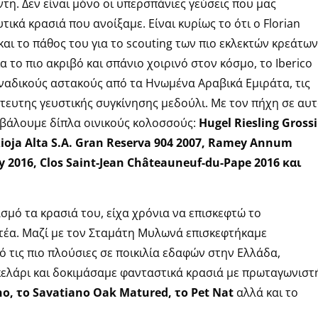
τη. Δεν είναι μόνο οι υπερσπάνιες γεύσεις που μας
κά κρασιά που ανοίξαμε. Είναι κυρίως το ότι ο Florian
 και το πάθος του για το scouting των πιο εκλεκτών κρεάτων
για το πιο ακριβό και σπάνιο
χοιρινό στον κόσμο, το Iberico
ναδικούς αστακούς από τα Ηνωμένα Αραβικά Εμιράτα, τις
́στευτης γευστικής συγκίνησης μεδούλι. Με τον πήχη σε αυτ
βάλουμε δίπλα οινικούς κολοσσούς:
Hugel Riesling Grossi
 Rioja Alta S.A. Gran Reserva 904 2007, Ramey Annum
 2016, Clos Saint-Jean Châteauneuf-du-Pape 2016 και
ό τα κρασιά του, είχα χρόνια να επισκεφτώ το
έα. Μαζί με τον Σταμάτη Μυλωνά επισκεφτήκαμε
́ τις πιο πλούσιες σε ποικιλία εδαφών στην Ελλάδα,
κελάρι και δοκιμάσαμε φανταστικά κρασιά με πρωταγωνιστη
no, το Savatiano Oak Matured, το Pet Nat
αλλά και το