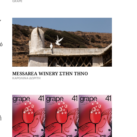
GRAPE
,
ό
MESSAREA WINERY ΣΤΗΝ ΤΗΝΟ
ΚΑΡΟΛΊΝΑ ΔΩΡΊΤΗ
́