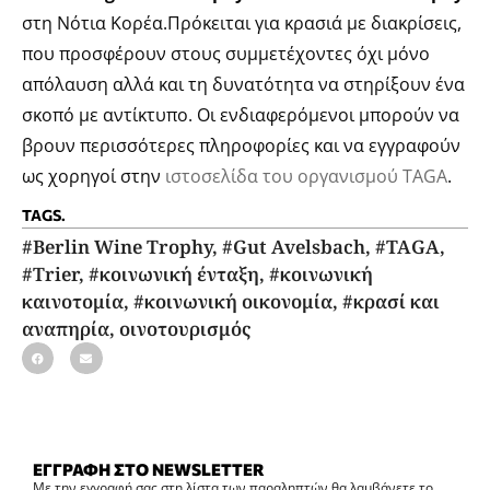
στη Νότια Κορέα.Πρόκειται για κρασιά με διακρίσεις,
που προσφέρουν στους συμμετέχοντες όχι μόνο
απόλαυση αλλά και τη δυνατότητα να στηρίξουν ένα
σκοπό με αντίκτυπο. Οι ενδιαφερόμενοι μπορούν να
βρουν περισσότερες πληροφορίες και να εγγραφούν
ως χορηγοί στην
ιστοσελίδα του οργανισμού TAGA
.
TAGS.
#Berlin Wine Trophy
,
#Gut Avelsbach
,
#TAGA
,
#Trier
,
#κοινωνική ένταξη
,
#κοινωνική
καινοτομία
,
#κοινωνική οικονομία
,
#κρασί και
αναπηρία
,
οινοτουρισμός
ΕΓΓΡΑΦΗ ΣΤΟ NEWSLETTER
Με την εγγραφή σας στη λίστα των παραληπτών θα λαμβάνετε το