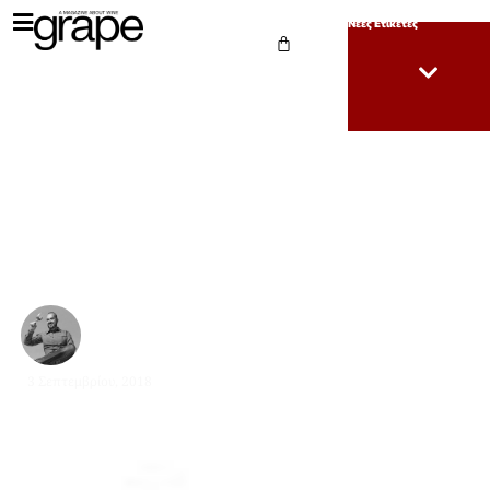
Νέες Ετικέτες
KUENTZ-BAS
RIESLING
PFERSIGBERG
ΓΡΗΓΌΡΗΣ ΜΙΧΑΉΛΟΣ DIP WSET
3 Σεπτεμβρίου, 2018