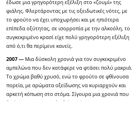
έδωσε μια γρηγορότερη εξέλιξη στο «ζουμί» της
φιάλης. Φλερτάροντας με τις οξειδωτικές νότες, με
το φρούτο να έχει υποχωρήσει και με ηπιότερα
επίπεδα οξύτητας, σε ισορροπία με την αλκοόλη, το
συγκεκριμένο κρασί είχε πολύ γρηγορότερη εξέλιξη
από ό,τι θα περίμενε κανείς.
2007 ―
Μια δύσκολη χρονιά για τον συγκεκριμένο
αμπελώνα που δεν κατάφερε να φτάσει πολύ μακριά.
Το χρώμα βαθύ χρυσό, ενώ το φρούτο σε φθίνουσα
πορεία, με αρώματα οξείδωσης να κυριαρχούν και
αρκετή κόπωση στο στόμα. Σίγουρα μια χρονιά που
θα έπρεπε να καταναλωθεί νωρίτερα.
2001 ―
Ονειρική μύτη, μια πανδαισία εντυπωσιακών
αρωμάτων που φωνάζουν ξεκάθαρα Riesling. Λευκά
λουλούδια, όπως γιασεμί, πιο ώριμο φρούτο, όπως