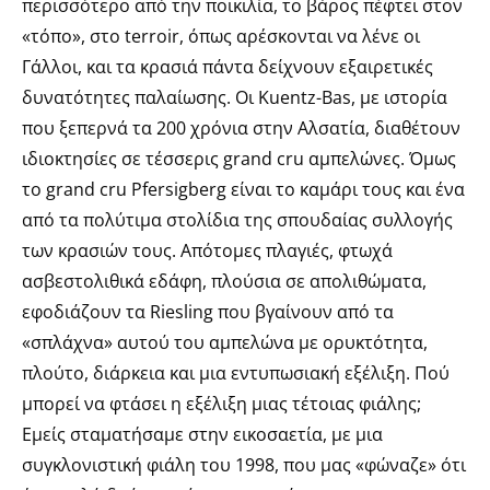
περισσότερο από την ποικιλία, το βάρος πέφτει στον
«τόπο», στο terroir, όπως αρέσκονται να λένε οι
Γάλλοι, και τα κρασιά πάντα δείχνουν εξαιρετικές
δυνατότητες παλαίωσης. Οι Kuentz-Bas, με ιστορία
που ξεπερνά τα 200 χρόνια στην Αλσατία, διαθέτουν
ιδιοκτησίες σε τέσσερις grand cru αμπελώνες. Όμως
το grand cru Pfersigberg είναι το καμάρι τους και ένα
από τα πολύτιμα στολίδια της σπουδαίας συλλογής
των κρασιών τους. Απότομες πλαγιές, φτωχά
ασβεστολιθικά εδάφη, πλούσια σε απολιθώματα,
εφοδιάζουν τα Riesling που βγαίνουν από τα
«σπλάχνα» αυτού του αμπελώνα με ορυκτότητα,
πλούτο, διάρκεια και μια εντυπωσιακή εξέλιξη. Πού
μπορεί να φτάσει η εξέλιξη μιας τέτοιας φιάλης;
Eμείς σταματήσαμε στην εικοσαετία, με μια
συγκλονιστική φιάλη του 1998, που μας «φώναζε» ότι