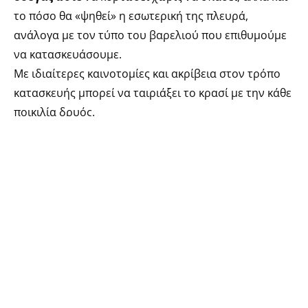
το πόσο θα «ψηθεί» η εσωτερική της πλευρά,
ανάλογα με τον τύπο του βαρελιού που επιθυμούμε
να κατασκευάσουμε.
Με ιδιαίτερες καινοτομίες και ακρίβεια στον τρόπο
κατασκευής μπορεί να ταιριάξει το κρασί με την κάθε
ποικιλία δρυός.
Μπορούμε να ταιριάξουμε τη φρουτώδη γεύση και
το μακρύ τελείωμα, δίνοντας ιδιαίτερα στοιχεία που
αυξάνουν την πολυπλοκότητα του κρασιού σε
επίπεδο γεύσης και αρωμάτων.
Παράλληλα, συλλογές ερευνητικών βαρελιών έχουν
εμβαθύνει στην απόδοση της κάθε περίπτωσης,
προσδίδοντας άμεση ενσωμάτωση και ανάδειξη του
φρούτου, γεμάτο στόμα, δομή και μακρύ τελείωμα.
Επίσης,
ο όγκος του κάθε βαρελιού επηρεάζει την