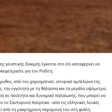
ς γευστικής δοκιμής έγκειται στο ότι καταφέρνει να
σκεφτόμαστε για τον Ροδίτη.
μυθος, από τον χαρισματικό, ιστορικό αμπελώνα της
εις, την εγγύτητα με τη θάλασσα και τα μεγάλα υψόμετρα,
ρό σε ποιότητα και δυναμικό παλαίωσης, που μπορεί να
νο το Σαντορινιό Ασύρτικο –από τις ελληνικές λευκές
θεί από τη μακρόχρονη παραμονή του στη φιάλη.