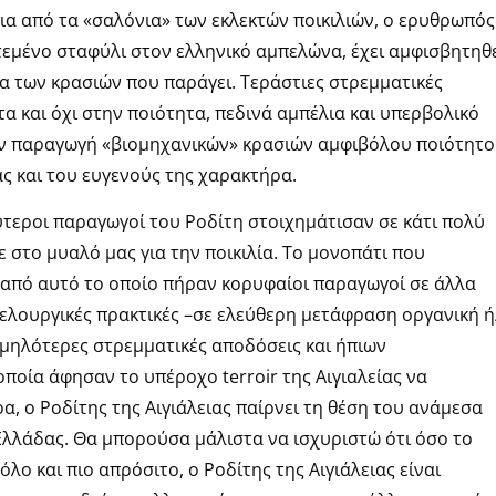
ια από τα «σαλόνια» των εκλεκτών ποικιλιών, ο ερυθρωπός
τεμένο σταφύλι στον ελληνικό αμπελώνα, έχει αμφισβητηθ
α των κρασιών που παράγει. Τεράστιες στρεμματικές
 και όχι στην ποιότητα, πεδινά αμπέλια και υπερβολικό
ην παραγωγή «βιομηχανικών» κρασιών αμφιβόλου ποιότητο
ας και του ευγενούς της χαρακτήρα.
αλύτεροι παραγωγοί του Ροδίτη στοιχημάτισαν σε κάτι πολύ
στο μυαλό μας για την ποικιλία. Το μονοπάτι που
από αυτό το οποίο πήραν κορυφαίοι παραγωγοί σε άλλα
ελουργικές πρακτικές –σε ελεύθερη μετάφραση οργανική ή
αμηλότερες στρεμματικές αποδόσεις και ήπιων
ποία άφησαν το υπέροχο terroir της Αιγιαλείας να
α, ο Ροδίτης της Αιγιάλειας παίρνει τη θέση του ανάμεσα
Ελλάδας. Θα μπορούσα μάλιστα να ισχυριστώ ότι όσο το
όλο και πιο απρόσιτο, ο Ροδίτης της Αιγιάλειας είναι