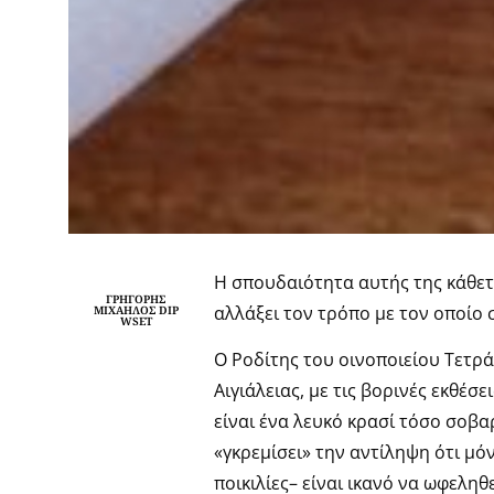
Η σπουδαιότητα αυτής της κάθετη
ΓΡΗΓΌΡΗΣ
αλλάξει τον τρόπο με τον οποίο 
ΜΙΧΑΉΛΟΣ DIP
WSET
Ο Ροδίτης του οινοποιείου Τετρά
Αιγιάλειας, με τις βορινές εκθέσ
είναι ένα λευκό κρασί τόσο σοβα
«γκρεμίσει» την αντίληψη ότι μό
ποικιλίες– είναι ικανό να ωφελη