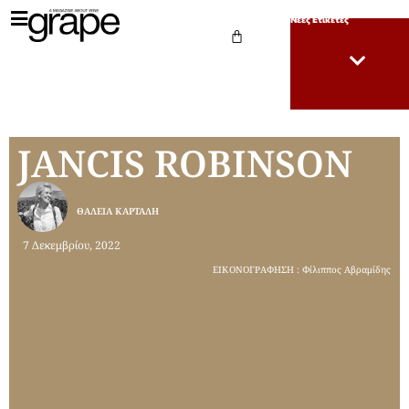
Νέες Ετικέτες
JANCIS ROBINSON
ΘΆΛΕΙΑ ΚΑΡΤΆΛΗ
7 Δεκεμβρίου, 2022
ΕΙΚΟΝΟΓΡΑΦΗΣΗ : Φίλιππος Αβραμίδης